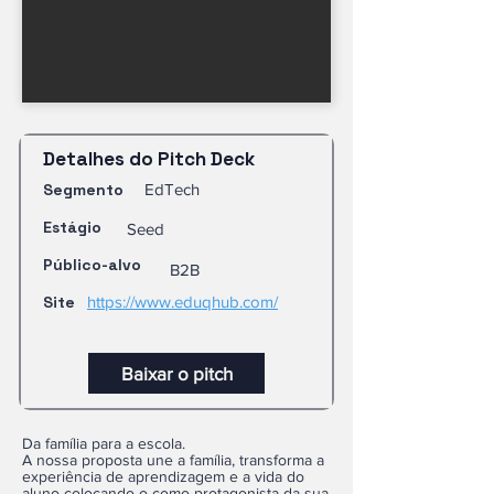
Detalhes do Pitch Deck
Segmento
EdTech
Estágio
Seed
Público-alvo
B2B
Site
https://www.eduqhub.com/
Baixar o pitch
Da família para a escola.
A nossa proposta une a família, transforma a
experiência de aprendizagem e a vida do
aluno colocando-o como protagonista da sua