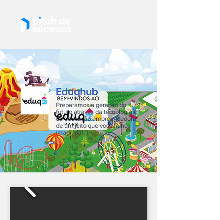
Eduqhub
Preparamos a geração do
futuro através da tecnologia e
da educação empreendedora
de um jeito que você nunca
imaginou!