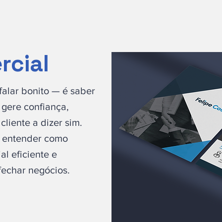
O Guia do pitch
Pitches
Vídeos
Comunidade
rcial
alar bonito — é saber
gere confiança,
cliente a dizer sim.
i entender como
al eficiente e
fechar negócios.