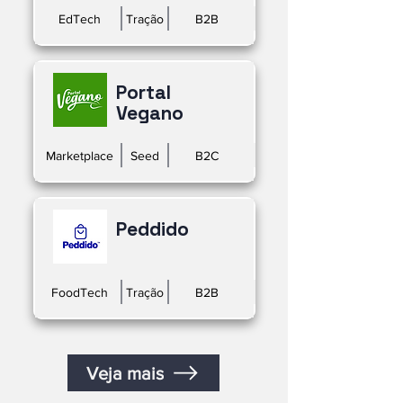
EdTech
Tração
B2B
Portal
Vegano
Marketplace
Seed
B2C
Peddido
FoodTech
Tração
B2B
Veja mais