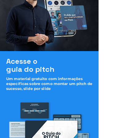
Acesse o
guia do pitch
Um material gratuito com informações
específicas sobre como montar um pitch de
sucesso, slide por slide