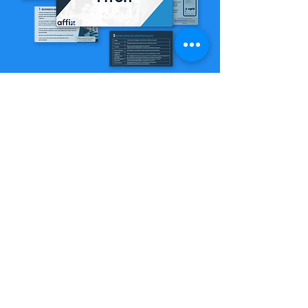
Acessar gratuitamente
Quer contratar
uma consultoria
para seu pitch?
Fale com o Felipe